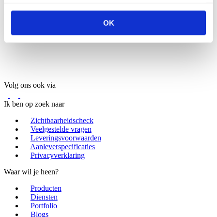
Zichtbaar Vlissingen
T: +31 (0)118 417 170
M:
mail@benikzichtbaar.nl
OK
Volg ons ook via
Volg ons ook via
Ik ben op zoek naar
Zichtbaarheidscheck
Veelgestelde vragen
Leveringsvoorwaarden
Aanleverspecificaties
Privacyverklaring
Waar wil je heen?
Producten
Diensten
Portfolio
Blogs