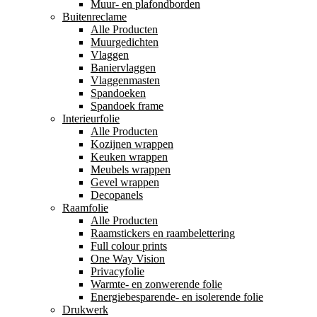
Muur- en plafondborden
Buitenreclame
Alle Producten
Muurgedichten
Vlaggen
Baniervlaggen
Vlaggenmasten
Spandoeken
Spandoek frame
Interieurfolie
Alle Producten
Kozijnen wrappen
Keuken wrappen
Meubels wrappen
Gevel wrappen
Decopanels
Raamfolie
Alle Producten
Raamstickers en raambelettering
Full colour prints
One Way Vision
Privacyfolie
Warmte- en zonwerende folie
Energiebesparende- en isolerende folie
Drukwerk