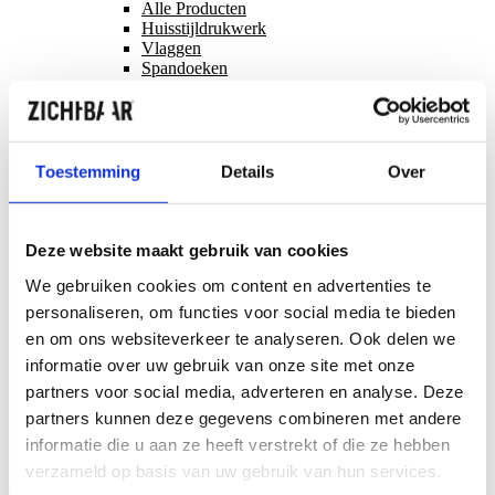
Alle Producten
Huisstijldrukwerk
Vlaggen
Spandoeken
Posters
Roll up Banners
POS Materiaal
Alle Producten
Vloerdisplay
Toestemming
Details
Over
De Inhaker
Folderdisplay
Maatwerk POS materiaal
Roll up Banners
Deze website maakt gebruik van cookies
Kubustorens
We gebruiken cookies om content en advertenties te
Diensten
Projecten
personaliseren, om functies voor social media te bieden
Contact
en om ons websiteverkeer te analyseren. Ook delen we
Over ons
informatie over uw gebruik van onze site met onze
Blog
partners voor social media, adverteren en analyse. Deze
Vacatures
partners kunnen deze gegevens combineren met andere
Direct contact?
informatie die u aan ze heeft verstrekt of die ze hebben
Zichtbaar Bruinisse
T: +31 (0)111 485 485
M:
verzameld op basis van uw gebruik van hun services.
mail@benikzichtbaar.nl