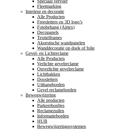
Speciaal vervoer
Fleetmarking
Interieur en decoratie
Alle Producten
Freesletters en 3D logo’s
Fotobehang (Airtex)
Decopanels
Textielframes
Akoestische wandpanelen
Wanddecoratie op doek of folie
Gevel- en Lichtreclame
Alle Producten
Verlichte gevelreclame
Onverlichte gevelreclame
Lichtbakken
Doosletters
Uithangborden
Gevel reclameborden
Bewegwijzering
Alle producten
Parkeerbordjes
Reclamezuilen
Informatieborden
HUB
Bewegwijzeringssystemen