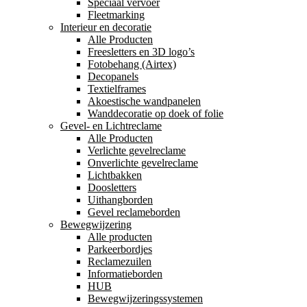
Speciaal vervoer
Fleetmarking
Interieur en decoratie
Alle Producten
Freesletters en 3D logo’s
Fotobehang (Airtex)
Decopanels
Textielframes
Akoestische wandpanelen
Wanddecoratie op doek of folie
Gevel- en Lichtreclame
Alle Producten
Verlichte gevelreclame
Onverlichte gevelreclame
Lichtbakken
Doosletters
Uithangborden
Gevel reclameborden
Bewegwijzering
Alle producten
Parkeerbordjes
Reclamezuilen
Informatieborden
HUB
Bewegwijzeringssystemen