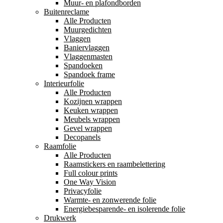
Muur- en plafondborden
Buitenreclame
Alle Producten
Muurgedichten
Vlaggen
Baniervlaggen
Vlaggenmasten
Spandoeken
Spandoek frame
Interieurfolie
Alle Producten
Kozijnen wrappen
Keuken wrappen
Meubels wrappen
Gevel wrappen
Decopanels
Raamfolie
Alle Producten
Raamstickers en raambelettering
Full colour prints
One Way Vision
Privacyfolie
Warmte- en zonwerende folie
Energiebesparende- en isolerende folie
Drukwerk