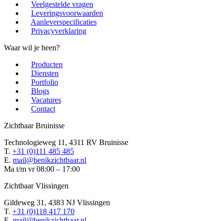
Veelgestelde vragen
Leveringsvoorwaarden
Aanleverspecificaties
Privacyverklaring
Waar wil je heen?
Producten
Diensten
Portfolio
Blogs
Vacatures
Contact
Zichtbaar Bruinisse
Technologieweg 11, 4311 RV Bruinisse
T.
+31 (0)111 485 485
E.
mail@benikzichtbaar.nl
Ma t/m vr 08:00 – 17:00
Zichtbaar Vlissingen
Gildeweg 31, 4383 NJ Vlissingen
T.
+31 (0)118 417 170
E.
mail@benikzichtbaar.nl