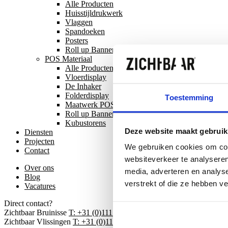
Alle Producten
Huisstijldrukwerk
Vlaggen
Spandoeken
Posters
Roll up Banners
POS Materiaal
Alle Producten
Vloerdisplay
De Inhaker
Folderdisplay
Toestemming
Maatwerk POS materiaal
Roll up Banners
Kubustorens
Deze website maakt gebruik
Diensten
Projecten
We gebruiken cookies om cont
Contact
websiteverkeer te analyseren
Over ons
media, adverteren en analys
Blog
verstrekt of die ze hebben v
Vacatures
Direct contact?
Zichtbaar Bruinisse
T: +31 (0)111 485 485
M: mail@benikzichtbaar.n
Zichtbaar Vlissingen
T: +31 (0)118 417 170
M: mail@benikzichtbaar.